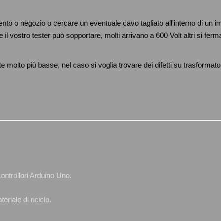
to o negozio o cercare un eventuale cavo tagliato all'interno di un imp
vostro tester può sopportare, molti arrivano a 600 Volt altri si ferm
molto più basse, nel caso si voglia trovare dei difetti su trasformatori
ontrollori Arduino Uno.
eriale di riciclo.