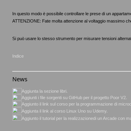
In questo modo è possibile controllare le prese di un appartamen
ATTENZIONE: Fate molta attenzione al voltaggio massimo che il 
Si può usare lo stesso strumento per misurare tensioni alternate 
Indice
News
Aggiunta la sezione libri.
Aggiunti i file sorgenti su GitHub per il progetto Poor V2.
Aggiunto il link sul corso per la programmazione di microc
Aggiunta il link al corso Linux Uno su Udemy.
Aggiunto il tutorial per la realizzazionedi un Arcade con mat