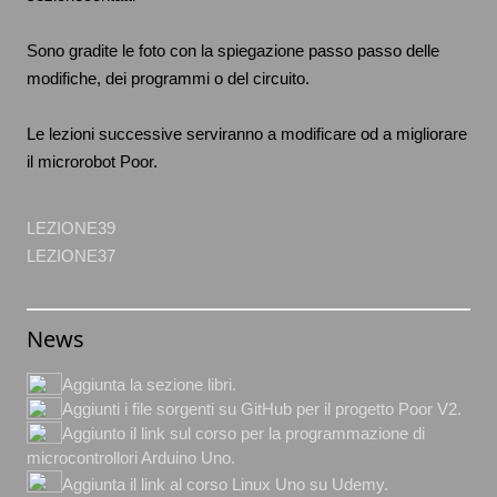
Sono gradite le foto con la spiegazione passo passo delle
modifiche, dei programmi o del circuito.
Le lezioni successive serviranno a modificare od a migliorare
il microrobot Poor.
LEZIONE39
LEZIONE37
News
Aggiunta la sezione libri.
Aggiunti i file sorgenti su GitHub per il progetto Poor V2.
Aggiunto il link sul corso per la programmazione di
microcontrollori Arduino Uno.
Aggiunta il link al corso Linux Uno su Udemy.