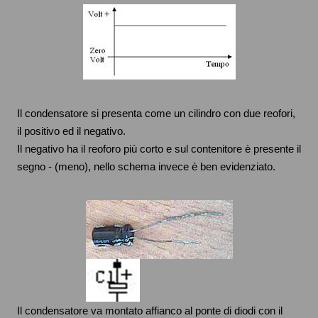
Il condensatore si presenta come un cilindro con due reofori,
il positivo ed il negativo.
Il negativo ha il reoforo più corto e sul contenitore è presente il
segno - (meno), nello schema invece è ben evidenziato.
Il condensatore va montato affianco al ponte di diodi con il