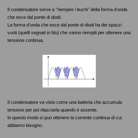
Il condensatore serve a "riempire i buchi" della forma d'onda
che esce dal ponte di diodi.
La forma d'onda che esce dal ponte di diodi ha dei spazzi
vuoti (quelli segnati in blu) che vanno riempiti per ottenere una
tensione continua.
Il condensatore va visto come una batteria che accumula
tensione per poi rilasciarla quando è assente.
In questo modo si può ottenere la corrente continua di cui
abbiamo bisogno.