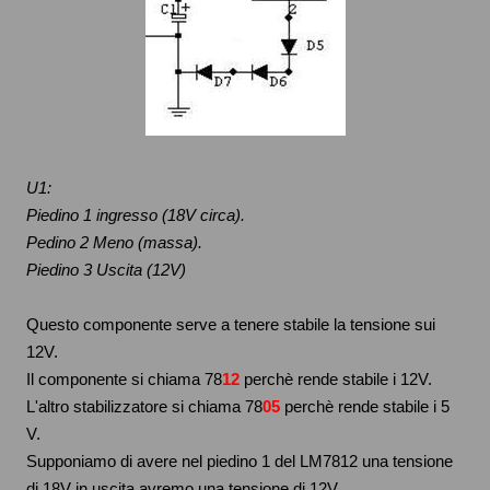
U1:
Piedino 1 ingresso (18V circa).
Pedino 2 Meno (massa).
Piedino 3 Uscita (12V)
Questo componente serve a tenere stabile la tensione sui
12V.
Il componente si chiama 78
12
perchè rende stabile i 12V.
L'altro stabilizzatore si chiama 78
05
perchè rende stabile i 5
V.
Supponiamo di avere nel piedino 1 del LM7812 una tensione
di 18V in uscita avremo una tensione di 12V.