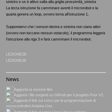
sinistro e se è attivo salta alla griglia prossimità_sinistra
La terza istruzione fa camminare aventi il microrobot e la
quarta genera un loop, ovvero torna all'istruzione 1.
Supponiamo che i sensori destra e sinistra non siano attivi
(ovvero non toccano nessun ostacolo), il programma leggerà
l'istruzione alla riga 3 e farà camminare il microrobot.
LEZIONE28
LEZIONE26
News
Aggiunta la sezione libri.
Aggiunti i file sorgenti su GitHub per il progetto Poor V2.
Aggiunto il link sul corso per la programmazione di
microcontrollori Arduino Uno.
Aggiunta il link al corso Linux Uno su Udemy.