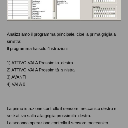
Analizziamo il programma principale, cioè la prima griglia a
sinistra:
Il programma ha solo 4 istruzioni:
1) ATTIVO VAI A Prossimita_destra
2) ATTIVO VAI A Prossimità_sinistra
3) AVANTI
4) VAI A 0
La prima istruzione controllo il sensore meccanico destro e
se è attivo salta alla griglia prossimità_destra.
La seconda operazione controlla il sensore meccanico